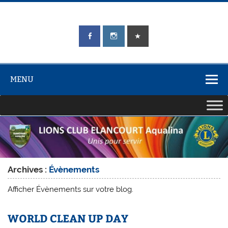
Skip
to
content
LIONS CLUB
Unis pour Servir
ÉLANCOURT
Aqualina
MENU
Archives :
Évènements
Afficher Évènements sur votre blog.
WORLD CLEAN UP DAY