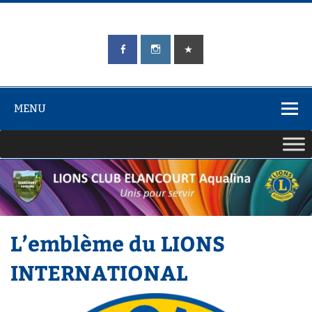
Skip
to
content
LIONS CLUB
Unis pour Servir
ÉLANCOURT
Aqualina
MENU
L’emblème du LIONS
INTERNATIONAL