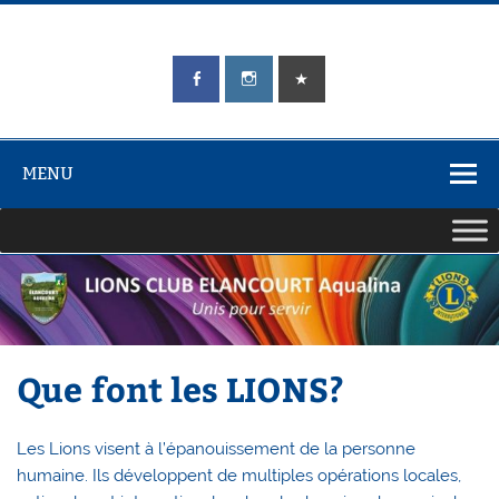
Skip
to
content
LIONS CLUB
Unis pour Servir
ÉLANCOURT
Aqualina
MENU
Que font les LIONS?
Les Lions visent à l’épanouissement de la personne
humaine. Ils développent de multiples opérations locales,