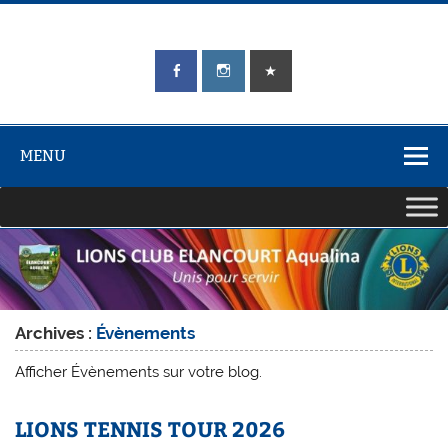
Skip
to
content
LIONS CLUB
Unis pour Servir
ÉLANCOURT
Aqualina
MENU
Archives :
Évènements
Afficher Évènements sur votre blog.
LIONS TENNIS TOUR 2026