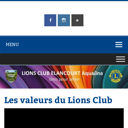
Skip
to
content
LIONS CLUB
Unis pour Servir
ÉLANCOURT
Aqualina
MENU
Les valeurs du Lions Club