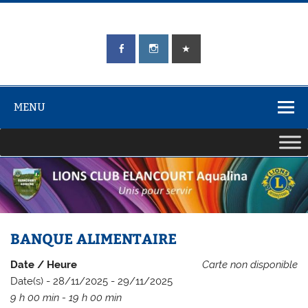
Skip
to
content
LIONS CLUB
Unis pour Servir
ÉLANCOURT
Aqualina
MENU
BANQUE ALIMENTAIRE
Date / Heure
Carte non disponible
Date(s) - 28/11/2025 - 29/11/2025
9 h 00 min - 19 h 00 min