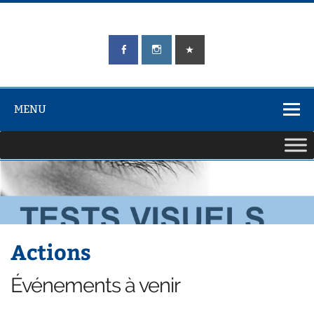
Skip
to
content
LIONS CLUB
Unis pour Servir
ÉLANCOURT
Aqualina
MENU
Actions
Événements à venir