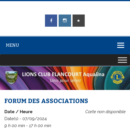
Skip
to
content
LIONS CLUB
Unis pour Servir
ÉLANCOURT
Aqualina
MENU
FORUM DES ASSOCIATIONS
Date / Heure
Carte non disponible
Date(s) - 07/09/2024
9 h 00 min - 17 h 00 min