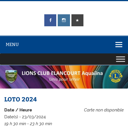
Skip
to
content
LIONS CLUB
Unis pour Servir
ÉLANCOURT
Aqualina
MENU
LOTO 2024
Date / Heure
Carte non disponible
Date(s) - 23/03/2024
19 h 30 min - 23 h 30 min