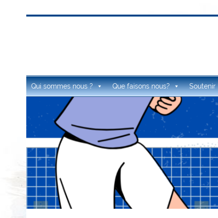
Skip
to
content
LIONS CLUB ÉLAN
Unis pour Servir
Qui sommes nous ?
Que faisons nous?
Soutenir 