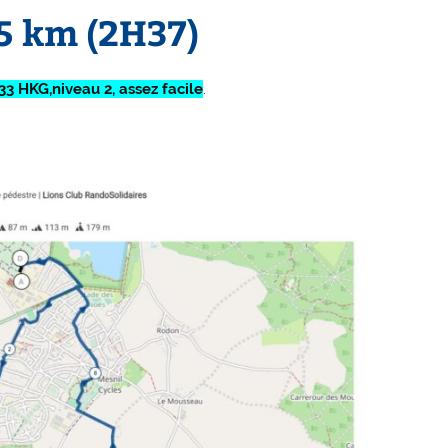
5 km (2H37)
33 HKG,niveau 2, assez facile
.