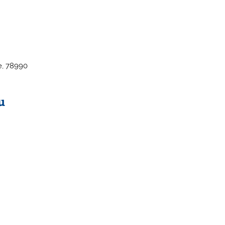
e, 78990
u