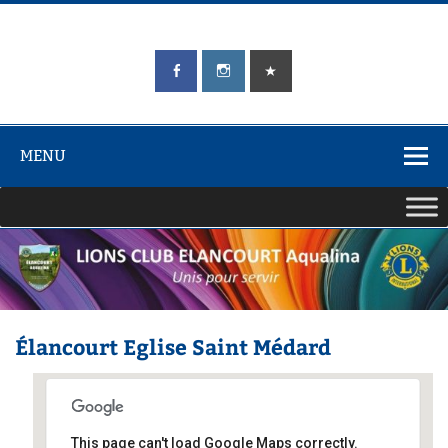
Skip
to
content
LIONS CLUB
Unis pour Servir
ÉLANCOURT
Aqualina
MENU
Élancourt Eglise Saint Médard
This page can't load Google Maps correctly.