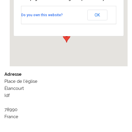
Élancourt Eglise Saint Médard
OK
Do you own this website?
Place de l'église - Élancourt
Événements
Adresse
Place de l'église
Élancourt
Idf
78990
France