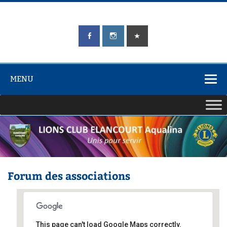
Skip
to
content
LIONS CLUB
Unis pour Servir
ÉLANCOURT
Aqualina
MENU
Forum des associations
This page can't load Google Maps correctly.