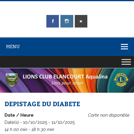
Skip
to
content
LIONS CLUB
Unis pour Servir
ÉLANCOURT
Aqualina
MENU
DEPISTAGE DU DIABETE
Date / Heure
Carte non disponible
Date(s) - 10/10/2025 - 11/10/2025
14 h 00 min - 18 h 30 min