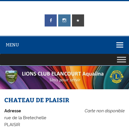
Skip
to
content
LIONS CLUB
Unis pour Servir
ÉLANCOURT
Aqualina
MENU
CHATEAU DE PLAISIR
Adresse
Carte non disponible
rue de la Bretechelle
PLAISIR