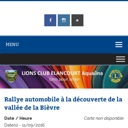
Skip
to
content
LIONS CLUB
Unis pour Servir
ÉLANCOURT
Aqualina
MENU
Rallye automobile à la découverte de la
vallée de la Bièvre
Date / Heure
Carte non disponible
Date(s) - 11/09/2016