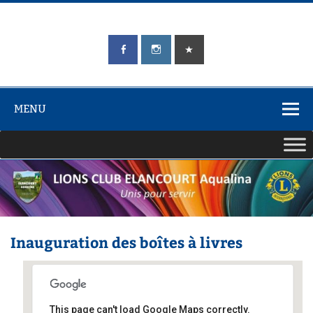
Skip
to
content
LIONS CLUB
Unis pour Servir
ÉLANCOURT
Aqualina
MENU
Inauguration des boîtes à livres
This page can't load Google Maps correctly.