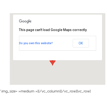
This page can't load Google Maps correctly.
Eglise Saint-Medard Elancourt
OK
Do you own this website?
5 place de l'église - Elancourt
Événements
″ img_size= »medium »][/vc_column][/vc_row][vc_row]