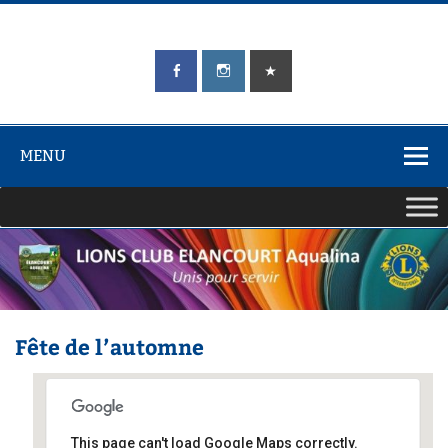
Skip
to
content
LIONS CLUB
Unis pour Servir
ÉLANCOURT
Aqualina
MENU
Fête de l’automne
This page can't load Google Maps correctly.