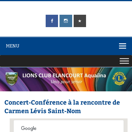
Skip
to
content
LIONS CLUB
Unis pour Servir
ÉLANCOURT
Aqualina
MENU
Concert-Conférence à la rencontre de
Carmen Lévis Saint-Nom