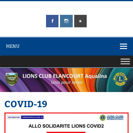
Skip
to
content
LIONS CLUB
Unis pour Servir
ÉLANCOURT
Aqualina
MENU
COVID-19