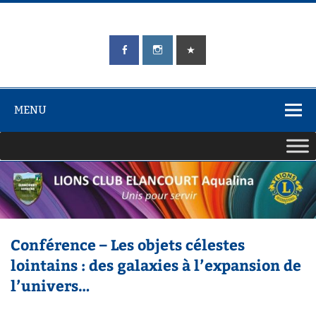
Skip
to
content
LIONS CLUB
Unis pour Servir
ÉLANCOURT
Aqualina
MENU
Conférence – Les objets célestes
lointains : des galaxies à l’expansion de
l’univers…