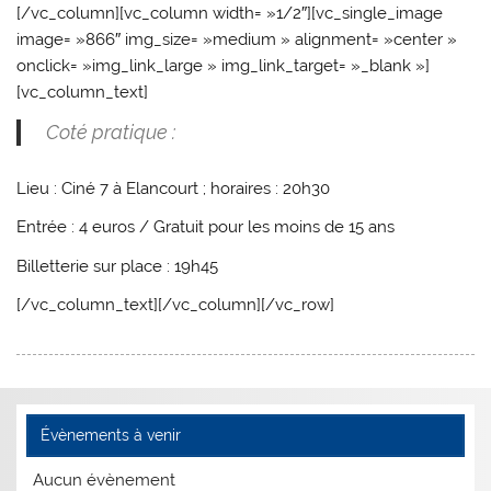
[/vc_column][vc_column width= »1/2″][vc_single_image
image= »866″ img_size= »medium » alignment= »center »
onclick= »img_link_large » img_link_target= »_blank »]
[vc_column_text]
Coté pratique :
Lieu : Ciné 7 à Elancourt ; horaires : 20h30
Entrée : 4 euros / Gratuit pour les moins de 15 ans
Billetterie sur place : 19h45
[/vc_column_text][/vc_column][/vc_row]
Évènements à venir
Aucun évènement