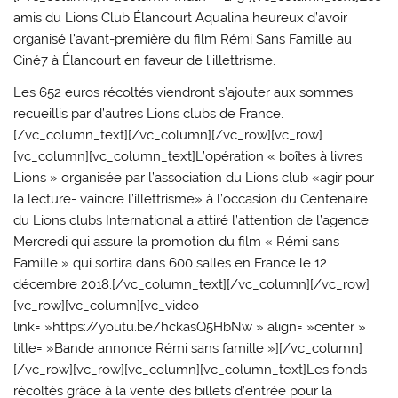
amis du Lions Club Élancourt Aqualina heureux d’avoir
organisé l’avant-première du film Rémi Sans Famille au
Ciné7 à Élancourt en faveur de l’illettrisme.
Les 652 euros récoltés viendront s’ajouter aux sommes
recueillis par d’autres Lions clubs de France.
[/vc_column_text][/vc_column][/vc_row][vc_row]
[vc_column][vc_column_text]L’opération « boîtes à livres
Lions » organisée par l’association du Lions club «agir pour
la lecture- vaincre l’illettrisme» à l’occasion du Centenaire
du Lions clubs International a attiré l’attention de l’agence
Mercredi qui assure la promotion du film « Rémi sans
Famille » qui sortira dans 600 salles en France le 12
décembre 2018.[/vc_column_text][/vc_column][/vc_row]
[vc_row][vc_column][vc_video
link= »https://youtu.be/hckasQ5HbNw » align= »center »
title= »Bande annonce Rémi sans famille »][/vc_column]
[/vc_row][vc_row][vc_column][vc_column_text]Les fonds
récoltés grâce à la vente des billets d’entrée pour la